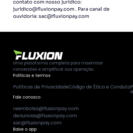
contato com nosso jurídico:
jurídico@fluxionpay.com . Para canal de
ouvidoria: sac@fluxionpay.com
Uma plataforma completa para maximizar
conversões e simplificar sua operação.
Políticas e termos
Políticas de Privacidade
Código de Ética e Conduta
P
e
Fale conosco
reembolso@fluxionpay.com
denuncias@fluxionpay.com
sac@fluxionpay.com
Baixe o app