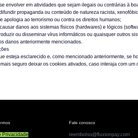
se envolver em atividades que sejam ilegais ou contrárias à boa
difundir propaganda ou conteúdo de natureza racista, xenofóbica
 de apologia ao terrorismo ou contra os direitos humanos;
causar danos aos sistemas físicos (hardwares) e lógicos (softw
troduzir ou disseminar vírus informáticos ou quaisquer outros 
os danos anteriormente mencionados.
ções
e esteja esclarecido e, como mencionado anteriormente, se ho
mais seguro deixar os cookies ativados, caso interaja com um 
termos
Fale conosco
e Privacidade
reembolso@fluxionpay.com