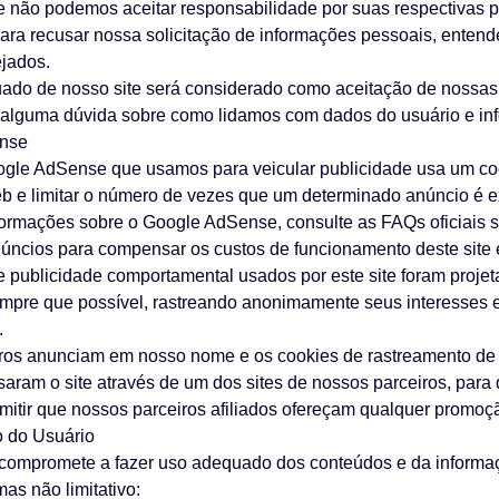
e não podemos aceitar responsabilidade por suas respectivas po
para recusar nossa solicitação de informações pessoais, ente
ejados.
uado de nosso site será considerado como aceitação de nossas 
r alguma dúvida sobre como lidamos com dados do usuário e in
nse
ogle AdSense que usamos para veicular publicidade usa um coo
b e limitar o número de vezes que um determinado anúncio é e
formações sobre o Google AdSense, consulte as FAQs oficiais 
úncios para compensar os custos de funcionamento deste site 
 publicidade comportamental usados por este site foram projet
empre que possível, rastreando anonimamente seus interesses
.
iros anunciam em nosso nome e os cookies de rastreamento de 
ssaram o site através de um dos sites de nossos parceiros, pa
rmitir que nossos parceiros afiliados ofereçam qualquer promoç
 do Usuário
 compromete a fazer uso adequado dos conteúdos e da informaç
mas não limitativo: