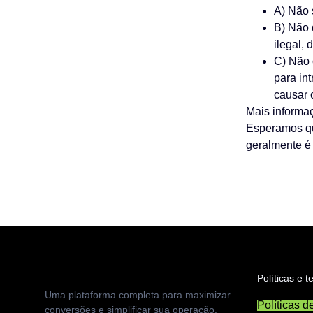
A) Não 
B) Não 
ilegal,
C) Não 
para in
causar 
Mais informa
Esperamos qu
geralmente é 
Políticas e 
Uma plataforma completa para maximizar
Políticas d
conversões e simplificar sua operação.