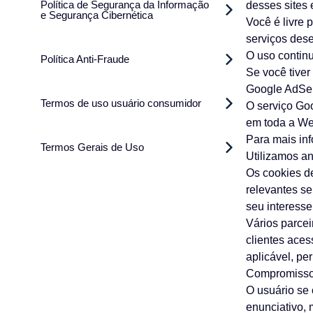
Política de Segurança da Informação
desses sites 
e Segurança Cibernética
Você é livre 
serviços des
O uso contin
Política Anti-Fraude
Se você tive
Google AdSe
Termos de uso usuário consumidor
O serviço Go
em toda a We
Para mais in
Termos Gerais de Uso
Utilizamos an
Os cookies de
relevantes s
seu interesse
Vários parce
clientes ace
aplicável, pe
Compromisso
O usuário se
enunciativo, 