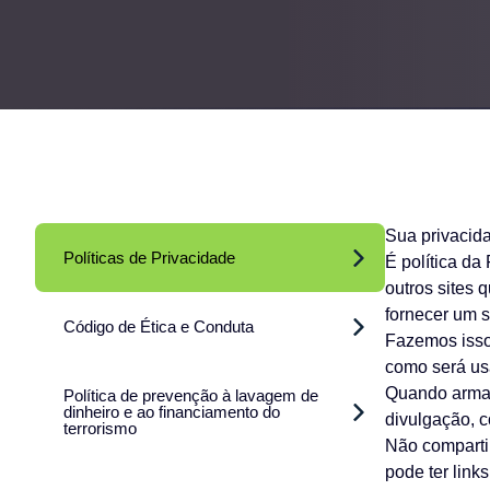
Sua privacida
Políticas de Privacidade
É política da
outros sites
fornecer um s
Código de Ética e Conduta
Fazemos isso
como será usa
Quando armaz
Política de prevenção à lavagem de
dinheiro e ao financiamento do
divulgação, c
terrorismo
Não compartil
pode ter link